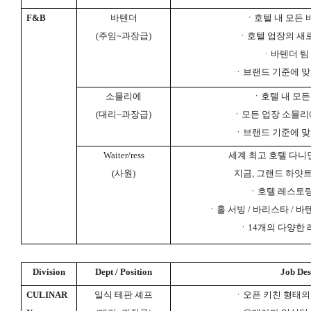
F&B
바텐더
ㆍ호텔 내 모든 
(
주임
~
과장급
)
ㆍ호텔 업장의 새로
ㆍ바텐더 팀 
ㆍ브랜드 기준에 맞
소믈리에
ㆍ호텔 내 모든
(
대리
~
과장급
)
ㆍ모든 업장 소믈리에
ㆍ브랜드 기준에 맞
Waiter/ress
세계 최고 호텔 다니
(
사원
)
지금
,
그랜드 하얏트
ㆍ호텔 레스토랑
ㆍ홀 서빙
/
바리스타
/
바
ㆍ
14
개의 다양한 
Division
Dept / Position
Job Des
CULINAR
일식 테판 셰프
ㆍ오픈 키친 형태의