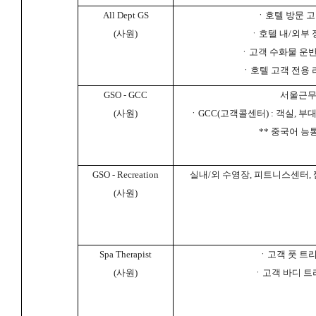
All Dept GS
ㆍ호텔 방문 고
(
사원
)
ㆍ호텔 내
/
외부 
ㆍ고객 수화물 운
ㆍ호텔 고객 전용 
GSO - GCC
서울근
(
사원
)
ㆍ
GCC(
고객콜센터
) :
객실
,
부대
**
중국어 능통
GSO - Recreation
실내
/
외 수영장
,
피트니스센터
,
(
사원
)
Spa Therapist
ㆍ고객 풋 트
(
사원
)
ㆍ고객 바디 트