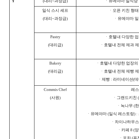
Y
(
대리
~
과장급
)
ㆍ유메야마 일식당
일식 스시 셰프
ㆍ오픈 키친 형태
(
대리
~
과장급
)
ㆍ유메야마 일
Pastry
ㆍ호텔내 다양한 업
(
대리급
)
ㆍ호텔내 전체 제과 제
Bakery
ㆍ호텔내 다양한 업장의 
(
대리급
)
ㆍ호텔내 전체 제빵 제
ㆍ제빵
:
라미네이션
(
데
Commis Chef
레스
(
사원
)
ㆍ그랜드키친
(
ㆍ녹나무
(
한
ㆍ유메야마
(
일식 레스토랑
) :
ㆍ차이나하우스
ㆍ카페
8 (
양
ㆍ포차
(
퓨