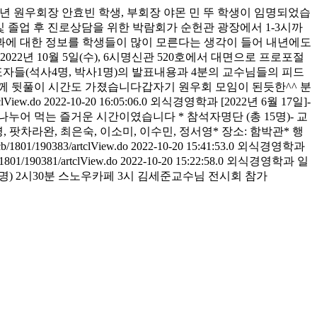
24년 원우회장 안효빈 학생, 부회장 야몬 민 뚜 학생이 임명되었습
 및 졸업 후 진로상담을 위한 박람회가 순헌관 광장에서 1-3시까
과에 대한 정보를 학생들이 많이 모른다는 생각이 들어 내년에도
2022년 10월 5일(수), 6시명신관 520호에서 대면으로 프로포절
(석사4명, 박사1명)의 발표내용과 4분의 교수님들의 피드
함께 뒷풀이 시간도 가졌습니다갑자기 원우회 모임이 된듯한^^ 분
tclView.do
2022-10-20 16:05:06.0
외식경영학과
[2022년 6월 17일]-
 먹는 즐거운 시간이였습니다 * 참석자명단 (총 15명)- 교
 팟차라완, 최은숙, 이소미, 이수민, 정서영* 장소: 함박관* 행
lcb/1801/190383/artclView.do
2022-10-20 15:41:53.0
외식경영학과
/1801/190381/artclView.do
2022-10-20 15:22:58.0
외식경영학과
일
도서관설명) 2시30분 스노우카페 3시 김세준교수님 전시회 참가