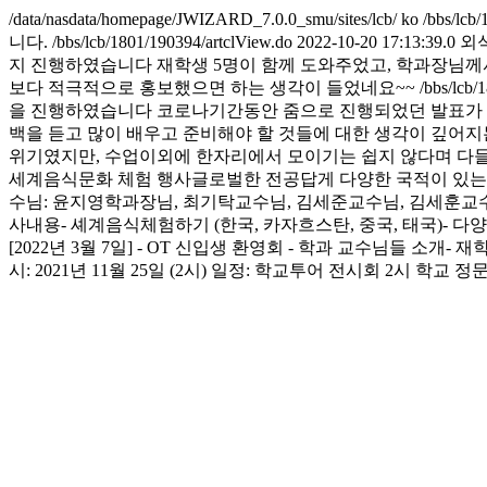
/data/nasdata/homepage/JWIZARD_7.0.0_smu/sites/lcb/
ko
/bbs/lcb
니다.
/bbs/lcb/1801/190394/artclView.do
2022-10-20 17:13:39.0
외
지 진행하였습니다 재학생 5명이 함께 도와주었고, 학과장님께
보다 적극적으로 홍보했으면 하는 생각이 들었네요~~
/bbs/lcb/
을 진행하였습니다 코로나기간동안 줌으로 진행되었던 발표가 
백을 듣고 많이 배우고 준비해야 할 것들에 대한 생각이 깊어지
위기였지만, 수업이외에 한자리에서 모이기는 쉽지 않다며 다
세계음식문화 체험 행사글로벌한 전공답게 다양한 국적이 있는 
수님: 윤지영학과장님, 최기탁교수님, 김세준교수님, 김세훈교수님- 
사내용- 셰계음식체험하기 (한국, 카자흐스탄, 중국, 태국)- 
[2022년 3월 7일] - OT 신입생 환영회 - 학과 교수님들 소개- 
시: 2021년 11월 25일 (2시) 일정: 학교투어 전시회 2시 학교