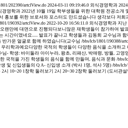
/1801/202390/artclView.do
2024-03-11 09:19:46.0
외식경영학과
20
식경영학과
2022년 10월 19일 학부생들을 위한 대학원 전공소개
서 홍보를 위한 브로셔와 포스터도 만드셨습니다 생각보다 저희
1801/190392/artclView.do
2022-10-20 16:56:11.0
외식경영학과
지난 
오랜만에 대면으로 진행되다보니많은 재학생들이 참가하여 발표자들
는 시간이였네요..... 발표가 끝나고 학생들과 김동희 교수님과 
들 반가운 얼굴로 함께 하였습니다(교수님
/bbs/lcb/1801/190388/ar
우리학과예요다양한 국적의 학생들이 다양한 음식을 소개하고 나누어
학생: 바이둘라 아이누라, 왕초, 리패산, 박애령, 방월, 고영영,
다양한 국적을 가진 학생들의 음식을 함께 만들며, 음식과 문화
/bbs/
재학생 및 신입생들의 Q A- 신입생 소개 (박사 1명, 석사 5명)
/bbs/lcb
 정문 2시 10~20 1창학 둘러보기 2시 20~30 2창학 둘러보기 (