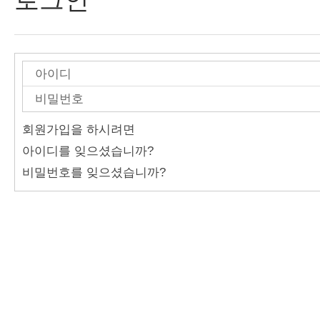
학과소개
로그인
입학가이
ID/PW
드
찾기
커뮤니티
정보수
회원가입을 하시려면
정
아이디를 잊으셨습니까?
학사정보
비밀번호를 잊으셨습니까?
자료실
대학원
공지사항
회원정보