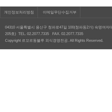
사이트맵
개인정보처리방침
이메일무단수집거부
04310 서울특별시 용산구 청파로47길 100(청파동2가) 숙
/
/
205호)
TEL. 02.2077.7335
FAX. 02.2077.7335
Copyright 르꼬르동블루 외식경영전공. All Rights Reserved.