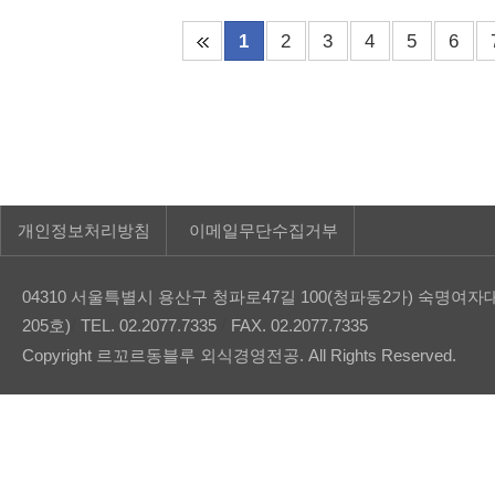
1
2
3
4
5
6
개인정보처리방침
이메일무단수집거부
04310 서울특별시 용산구 청파로47길 100(청파동2가) 숙
/
/
205호)
TEL. 02.2077.7335
FAX. 02.2077.7335
Copyright 르꼬르동블루 외식경영전공. All Rights Reserved.