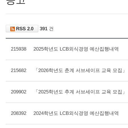
학과소개
학사
규정
입학가이
드
RSS 2.0
일반,
391
건
행사
커뮤니티
215938
2025학년도 LCB외식경영 예산집행내역
공고
학사정보
215682
「2026학년도 춘계 서브세이프 교육 모집」
자료실
209902
「2025학년도 추계 서브세이프 교육 모집」
대학원
공지사항
208392
2024학년도 LCB외식경영 예산집행내역
회원정보