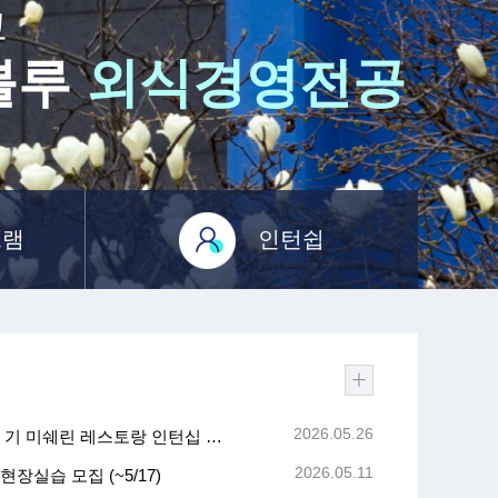
교
블루
외식경영전공
그램
인턴쉽
2026.05.26
[홍보] Cuisine.K K-Stage 6 기 미쉐린 레스토랑 인턴십 참여자 모집 (~6
2026.05.11
현장실습 모집 (~5/17)