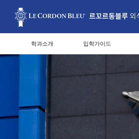
학과소개
입학가이드
전공소개
교수소개
학부입학안내
커리큘럼
진출