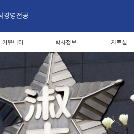
커뮤니티
학사정보
자료실
현황
학생회
학회
웹진
졸업
학생성과
인턴십
LCB 새소식
대학원 공지사항
소식
국제 프로그램
관련사이