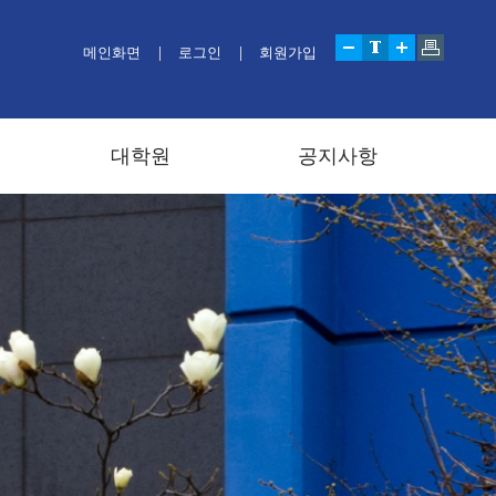
메인화면
로그인
회원가입
대학원
공지사항
트
대학원 커리큘럼
장학정보
학사규정
원우회
일반, 행사
공고