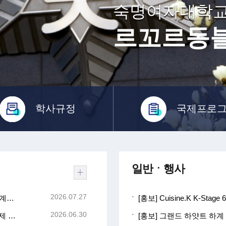
숙명여자대학
르꼬르동
학사규정
국제프로
일반ㆍ행사
2026.07.27
[졸업] 학부 최종 졸업사정결과조회 안내[졸업/수료/계속수학/졸업불가]
2026.06.30
[졸업] 2025학년도 후기(2026년 8월 졸업) 졸업인증제 심사결과 조회
[홍보] 그랜드 하얏트 하계 